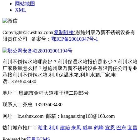
网站地图
XML
Copyright©lc.eshnx.com(
复制链接
)恩施州康乃新不锈钢设备有
限责任公司 备案号：
鄂ICP备20010347号-1
鄂公网安备42280102001194号
利川不锈钢水箱哪家好？利川保温水箱报价是多少？利川水箱
厂家质量怎么样？恩施州康乃新不锈钢设备有限责任公司专业
承接利川不锈钢水箱,利川保温水箱,利川水箱厂家,电
话:13593603430
地址： 恩施市金桂大道柑子槽二期85号
联系人：齐总 13593603430
网址：lc.eshnx.com 邮箱：kangnaixing168@163.com
热门城市推广：
湖北
利川
建始
来凤
咸丰
鹤峰
宣恩
巴东
宜昌
Powered by
筑巢ECMS