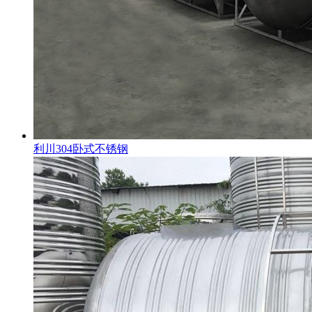
利川304卧式不锈钢