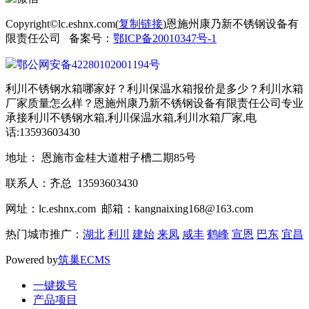
Copyright©lc.eshnx.com(
复制链接
)恩施州康乃新不锈钢设备有
限责任公司 备案号：
鄂ICP备20010347号-1
鄂公网安备42280102001194号
利川不锈钢水箱哪家好？利川保温水箱报价是多少？利川水箱
厂家质量怎么样？恩施州康乃新不锈钢设备有限责任公司专业
承接利川不锈钢水箱,利川保温水箱,利川水箱厂家,电
话:13593603430
地址： 恩施市金桂大道柑子槽二期85号
联系人：齐总 13593603430
网址：lc.eshnx.com 邮箱：kangnaixing168@163.com
热门城市推广：
湖北
利川
建始
来凤
咸丰
鹤峰
宣恩
巴东
宜昌
Powered by
筑巢ECMS
一键拨号
产品项目